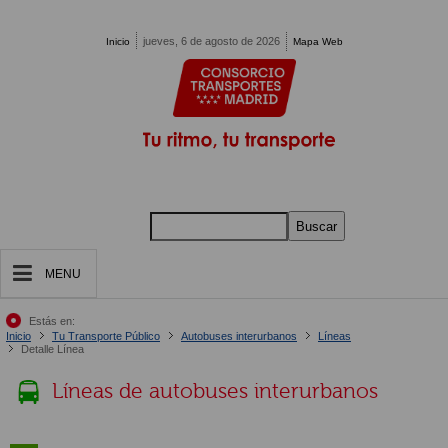
Pasar al contenido principal
jueves, 6 de agosto de 2026
Inicio
Mapa Web
Buscar
MENU
Estás en:
Inicio
Tu Transporte Público
Autobuses interurbanos
Líneas
Detalle Línea
Líneas de autobuses interurbanos