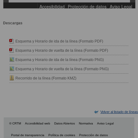
Descargas
Esquema y Horario de ida de la línea (Formato PDF)
Esquema y Horario de vuelta de la línea (Formato PDF)
Esquema y Horario de ida de la línea (Formato PNG)
Esquema y Horario de vuelta de la línea (Formato PNG)
Recorrido de la línea (Formato KMZ)
Volver al listado de líneas
© CRTM
Accesibilidad web
Datos Abiertos
Normativa
Aviso Legal
Portal de transparencia
Política de cookies
Protección de datos