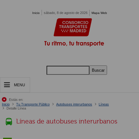
Pasar al contenido principal
sábado, 8 de agosto de 2026
Inicio
Mapa Web
Buscar
MENU
Estás en:
Inicio
Tu Transporte Público
Autobuses interurbanos
Líneas
Detalle Línea
Líneas de autobuses interurbanos