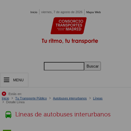
Pasar al contenido principal
viernes, 7 de agosto de 2026
Inicio
Mapa Web
Buscar
MENU
Estás en:
Inicio
Tu Transporte Público
Autobuses interurbanos
Líneas
Detalle Línea
Líneas de autobuses interurbanos