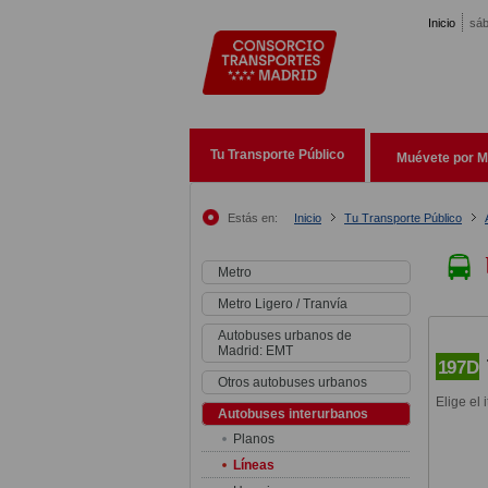
Pasar al contenido principal
Inicio
sáb
Tu Transporte Público
Muévete por M
Estás en:
Inicio
Tu Transporte Público
Metro
Metro Ligero / Tranvía
Autobuses urbanos de
Madrid: EMT
197D
Otros autobuses urbanos
Elige el 
Autobuses interurbanos
Planos
Líneas