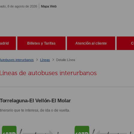
ado, 8 de agosto de 2026
Mapa Web
adrid
Billetes y Tarifas
Atención al cliente
C
Autobuses interurbanos
Líneas
Detalle Línea
Líneas de autobuses interurbanos
Torrelaguna-El Vellón-El Molar
itinerario que te interesa, de ida o de vuelta.