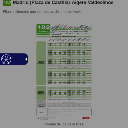
Madrid (Plaza de Castilla)-Algete-Valdeolmos
182
Elige el itinerario que te interesa, de ida o de vuelta.
Horario de ida de la línea