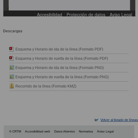
Descargas
Esquema y Horario de ida de la línea (Formato PDF)
Esquema y Horario de vuelta de la línea (Formato PDF)
Esquema y Horario de ida de la línea (Formato PNG)
Esquema y Horario de vuelta de la línea (Formato PNG)
Recorrido de la línea (Formato KMZ)
Volver al listado de líneas
© CRTM
Accesibilidad web
Datos Abiertos
Normativa
Aviso Legal