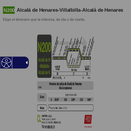
Alcalá de Henares-Villalbilla-Alcalá de Henares
N200
Elige el itinerario que te interesa, de ida o de vuelta.