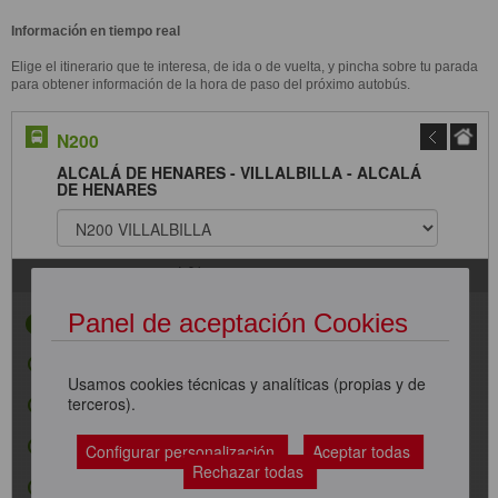
Información en tiempo real
Elige el itinerario que te interesa, de ida o de vuelta, y pincha sobre tu parada
para obtener información de la hora de paso del próximo autobús.