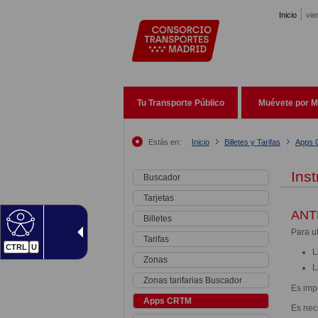
Pasar al contenido principal
Inicio
vie
Tu Transporte Público
Muévete por M
Estás en:
Inicio
Billetes y Tarifas
Apps
Inst
Buscador
Tarjetas
ANT
Billetes
Para ut
Tarifas
CTRL
U
L
Zonas
L
Zonas tarifarias Buscador
Es imp
Apps CRTM
Es nec