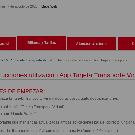
rnes, 7 de agosto de 2026
Mapa Web
Billetes y Tarifas
adrid
Atención al cliente
C
 CRTM
Tarjeta Transporte Virtual
Instrucciones utilización App Tarjeta Transporte Virtual
rucciones utilización App Tarjeta Transporte Vir
ES DE EMPEZAR:
ilizar la Tarjeta Transporte Virtual deberás descargarte dos aplicaciones:
a aplicación “Tarjeta Transporte Virtual”
a app “Google Wallet”
ortante que mantengas actualizadas ambas aplicaciones para el correcto funciona
esario disponer de un móvil con sistema operativo Android 9.0 o superior.