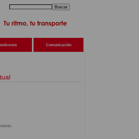
Buscar
onócenos
Comunicación
tual
miento.