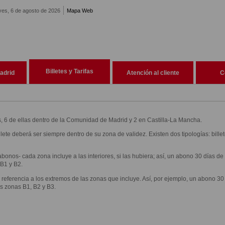
ves, 6 de agosto de 2026
Mapa Web
Billetes y Tarifas
adrid
Atención al cliente
C
as, 6 de ellas dentro de la Comunidad de Madrid y 2 en Castilla-La Mancha.
llete deberá ser siempre dentro de su zona de validez. Existen dos tipologías: billet
-abonos- cada zona incluye a las interiores, si las hubiera; así, un abono 30 días d
 B1 y B2.
ce referencia a los extremos de las zonas que incluye. Así, por ejemplo, un abono 30
as zonas B1, B2 y B3.