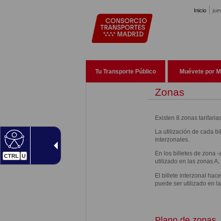
Pasar al contenido principal
Inicio
jue
Tu Transporte Público
Muévete por M
Zonas
Existen 8 zonas tarifari
La utilización de cada bi
interzonales.
En los billetes de zona 
CTRL
U
utilizado en las zonas A,
El billete interzonal ha
puede ser utilizado en l
Plano de zonas