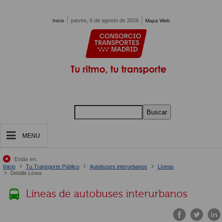
Pasar al contenido principal
jueves, 6 de agosto de 2026
Inicio
Mapa Web
Buscar
MENU
Estás en:
Inicio
Tu Transporte Público
Autobuses interurbanos
Líneas
Detalle Línea
Líneas de autobuses interurbanos