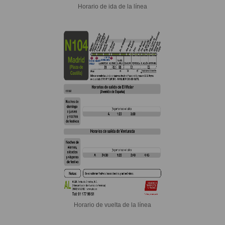
Horario de ida de la línea
Horario de vuelta de la línea