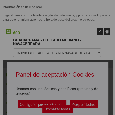
Información en tiempo real
Elige el itinerario que te interesa, de ida o de vuelta, y pincha sobre tu parada
para obtener información de la hora de paso del próximo autobús.