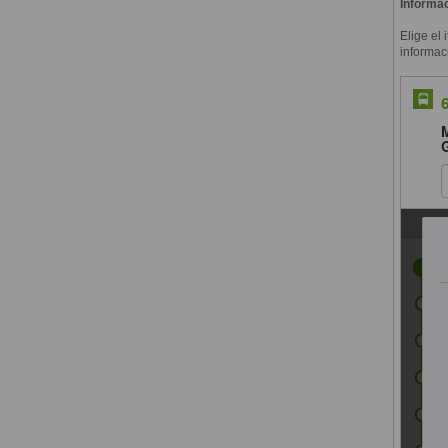
Informac
Elige el 
informac