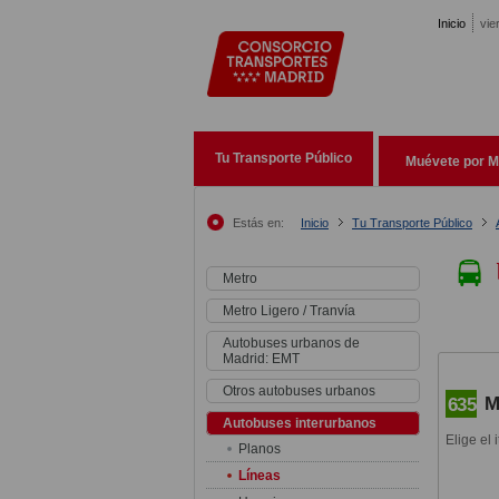
Pasar al contenido principal
Inicio
vie
Tu Transporte Público
Muévete por M
Estás en:
Inicio
Tu Transporte Público
Metro
Metro Ligero / Tranvía
Autobuses urbanos de
Madrid: EMT
Otros autobuses urbanos
M
635
Autobuses interurbanos
Elige el 
Planos
Líneas