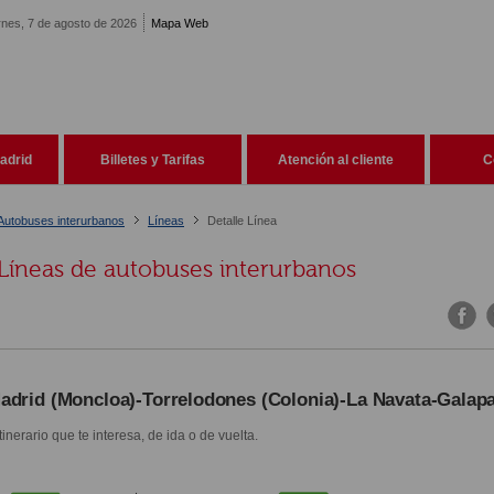
rnes, 7 de agosto de 2026
Mapa Web
adrid
Billetes y Tarifas
Atención al cliente
C
Autobuses interurbanos
Líneas
Detalle Línea
Líneas de autobuses interurbanos
adrid (Moncloa)-Torrelodones (Colonia)-La Navata-Galap
itinerario que te interesa, de ida o de vuelta.