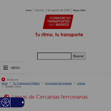
Pasar al contenido principal
viernes, 7 de agosto de 2026
Inicio
Mapa Web
Buscar
MENU
Estás en:
Inicio
Tu Transporte Público
Cercanías ferroviarias
Líneas
Detalle Línea
Líneas de Cercanías ferroviarias