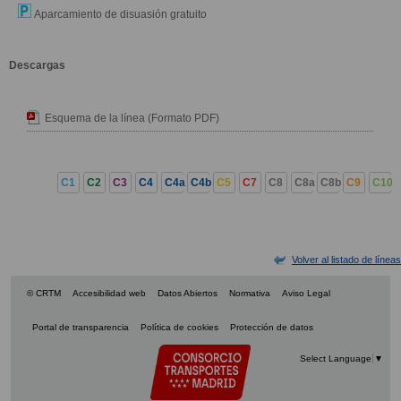
Aparcamiento de disuasión gratuito
Descargas
Esquema de la línea (Formato PDF)
C1
C2
C3
C4
C4a
C4b
C5
C7
C8
C8a
C8b
C9
C10
Volver al listado de líneas
© CRTM
Accesibilidad web
Datos Abiertos
Normativa
Aviso Legal
Portal de transparencia
Política de cookies
Protección de datos
Select Language
▼