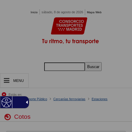
Pasar al contenido principal
sábado, 8 de agosto de 2026
Inicio
Mapa Web
Buscar
MENU
Estás en:
Inicio
Tu Transporte Público
Cercanías ferroviarias
Estaciones
Cotos
Cotos