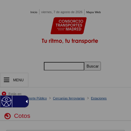
Pasar al contenido principal
viernes, 7 de agosto de 2026
Inicio
Mapa Web
Buscar
MENU
Estás en:
Inicio
Tu Transporte Público
Cercanías ferroviarias
Estaciones
Cotos
Cotos