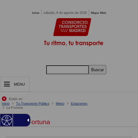
Pasar al contenido principal
sábado, 8 de agosto de 2026
Inicio
Mapa Web
Buscar
MENU
Estás en:
Inicio
Tu Transporte Público
Metro
Estaciones
La Fortuna
La Fortuna