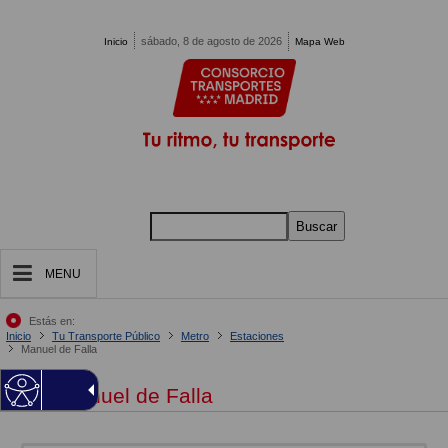
Pasar al contenido principal
sábado, 8 de agosto de 2026
Inicio
Mapa Web
Buscar
MENU
Estás en:
Inicio
Tu Transporte Público
Metro
Estaciones
Manuel de Falla
Manuel de Falla