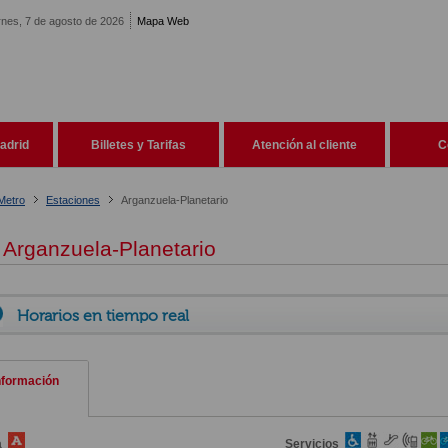
rnes, 7 de agosto de 2026
Mapa Web
adrid
Billetes y Tarifas
Atención al cliente
C
Metro
Estaciones
Arganzuela-Planetario
Arganzuela-Planetario
Horarios en tiempo real
nformación
a
Servicios