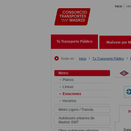
Pasar al contenido principal
Inicio
vie
Tu Transporte Público
Muévete por M
Estás en:
Inicio
Tu Transporte Público
Metro
Planos
Líneas
Estaciones
Horarios
Metro Ligero / Tranvía
I
Autobuses urbanos de
Madrid: EMT
Zon
Otros autobuses urbanos