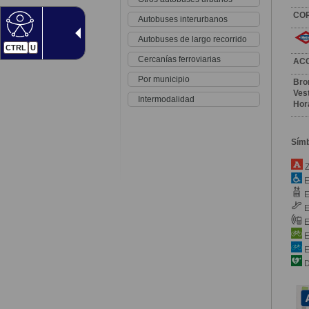
CO
Autobuses interurbanos
Autobuses de largo recorrido
CTRL
U
Cercanías ferroviarias
AC
Por municipio
Bro
Vest
Intermodalidad
Hor
Sím
Z
E
E
E
E
E
E
D