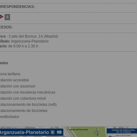
RRESPONDENCIAS:
6
CESOS:
nce
- Calle del Bronce, 1A (Madrid)
íbulo:
Arganzuela-Planetario
ario:
de 6:00 h a 1:30 h
bolos
ona tarifaria
stación accesible
stación con ascensor
stación con escaleras mecánicas
stación con cobertura móvil
stacionamiento de bicicletas (reB)
stacionamiento de bicicletas
esfibrilador