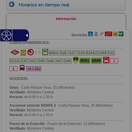
Horarios en tiempo real
Información
Zona
Servicios
CORRESPONDENCIAS:
12
C-5
498A
526
527
529
529A
529H
531
N501
N505
531A
535
541
545
546
547
548
1
4
VAC082
ACCESOS:
Goya
- Calle Parque Vosa, 35 (Móstoles)
Vestíbulo:
Móstoles Central
Horario:
de 6:00 h a 1:30 h
Ascensor exterior RENFE 2
- Calle Parque Vosa, 35 (Móstoles)
Vestíbulo:
Móstoles Central
Horario:
de 6:00 h a 1:30 h
Paseo de la Estación
- Paseo de la Estación, 13 (Móstoles)
Vestíbulo:
Móstoles Central