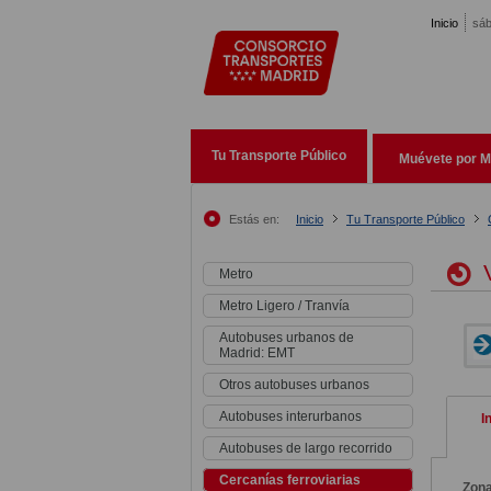
Pasar al contenido principal
Inicio
sáb
Tu Transporte Público
Muévete por M
Estás en:
Inicio
Tu Transporte Público
V
Metro
Metro Ligero / Tranvía
Autobuses urbanos de
Madrid: EMT
Otros autobuses urbanos
Autobuses interurbanos
I
Autobuses de largo recorrido
Cercanías ferroviarias
Zon