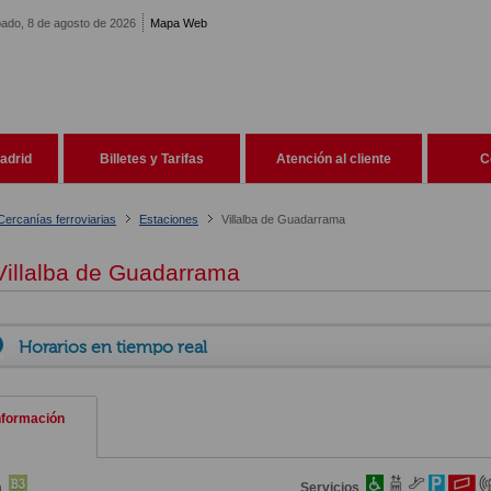
ado, 8 de agosto de 2026
Mapa Web
adrid
Billetes y Tarifas
Atención al cliente
C
Cercanías ferroviarias
Estaciones
Villalba de Guadarrama
illalba de Guadarrama
Horarios en tiempo real
nformación
a
Servicios