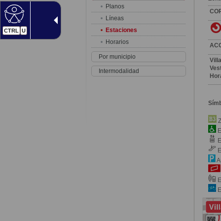
Planos
CO
Líneas
Estaciones
CTRL
U
Horarios
AC
Por municipio
Vil
Vest
Intermodalidad
Hor
Sím
Z
E
E
E
A
E
E