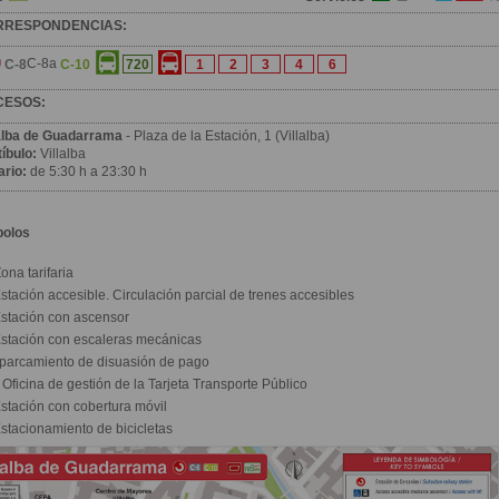
RRESPONDENCIAS:
C-8a
C-8
C-10
720
1
2
3
4
6
CESOS:
lalba de Guadarrama
- Plaza de la Estación, 1 (Villalba)
íbulo:
Villalba
ario:
de 5:30 h a 23:30 h
bolos
ona tarifaria
stación accesible. Circulación parcial de trenes accesibles
stación con ascensor
stación con escaleras mecánicas
parcamiento de disuasión de pago
Oficina de gestión de la Tarjeta Transporte Público
stación con cobertura móvil
stacionamiento de bicicletas