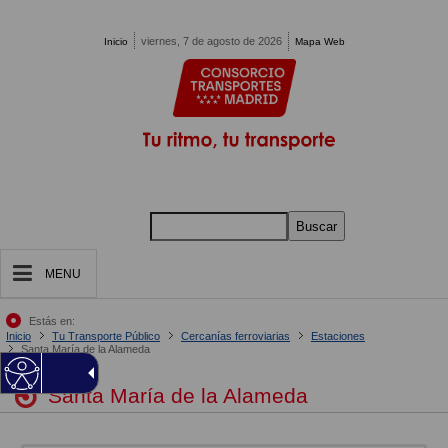
Pasar al contenido principal
viernes, 7 de agosto de 2026
Inicio
Mapa Web
Buscar
MENU
Estás en:
Inicio
Tu Transporte Público
Cercanías ferroviarias
Estaciones
Santa María de la Alameda
Santa María de la Alameda