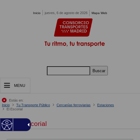
Pasar al contenido principal
jueves, 6 de agosto de 2026
Inicio
Mapa Web
Buscar
MENU
Estás en:
Inicio
Tu Transporte Público
Cercanías ferroviarias
Estaciones
El Escorial
El Escorial