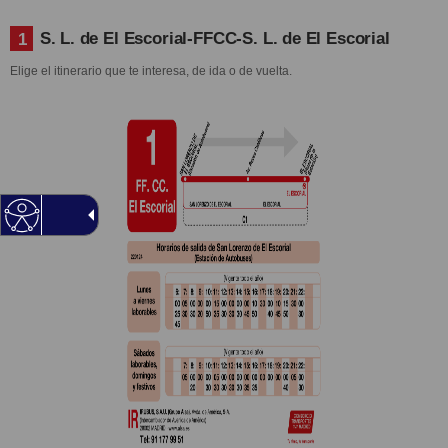
S. L. de El Escorial-FFCC-S. L. de El Escorial
1
Elige el itinerario que te interesa, de ida o de vuelta.