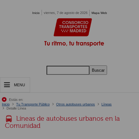
Pasar al contenido principal
viernes, 7 de agosto de 2026
Inicio
Mapa Web
Buscar
MENU
Estás en:
Inicio
Tu Transporte Público
Otros autobuses urbanos
Líneas
Detalle Línea
Líneas de autobuses urbanos en la
Comunidad