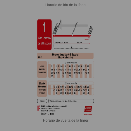
Horario de ida de la línea
Horario de vuelta de la línea