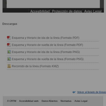
Descargas
Esquema y Horario de ida de la línea (Formato PDF)
Esquema y Horario de vuelta de la línea (Formato PDF)
Esquema y Horario de ida de la línea (Formato PNG)
Esquema y Horario de vuelta de la línea (Formato PNG)
Recorrido de la línea (Formato KMZ)
Volver al listado de líneas
© CRTM
Accesibilidad web
Datos Abiertos
Normativa
Aviso Legal