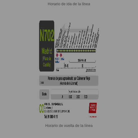
Horario de ida de la línea
Horario de vuelta de la línea