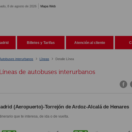
ado, 8 de agosto de 2026
Mapa Web
adrid
Billetes y Tarifas
Atención al cliente
C
Autobuses interurbanos
Líneas
Detalle Línea
Líneas de autobuses interurbanos
adrid (Aeropuerto)-Torrejón de Ardoz-Alcalá de Henares
itinerario que te interesa, de ida o de vuelta.