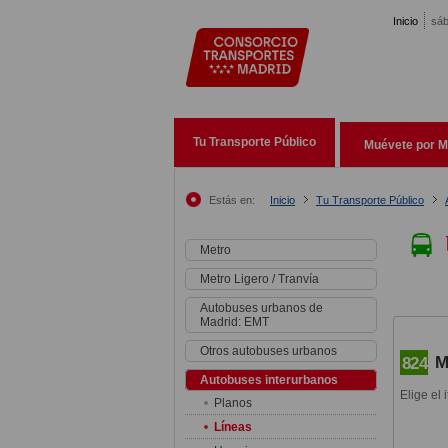
Pasar al contenido principal
Inicio
sáb
Tu Transporte Público
Muévete por M
Estás en:
Inicio
Tu Transporte Público
Metro
Metro Ligero / Tranvía
Autobuses urbanos de
Madrid: EMT
Otros autobuses urbanos
M
824
Autobuses interurbanos
Elige el 
Planos
Líneas