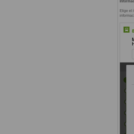
Informac
Elige el 
informac