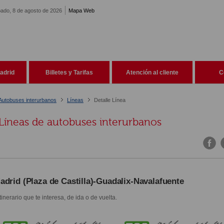
ado, 8 de agosto de 2026
Mapa Web
adrid
Billetes y Tarifas
Atención al cliente
C
Autobuses interurbanos
Líneas
Detalle Línea
Líneas de autobuses interurbanos
adrid (Plaza de Castilla)-Guadalix-Navalafuente
itinerario que te interesa, de ida o de vuelta.