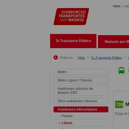
Pasar al contenido principal
Inicio
sáb
Tu Transporte Público
Muévete por M
Estás en:
Inicio
Tu Transporte Público
Metro
Metro Ligero / Tranvía
Autobuses urbanos de
Madrid: EMT
Otros autobuses urbanos
M
726
Autobuses interurbanos
Elige el 
Planos
Líneas