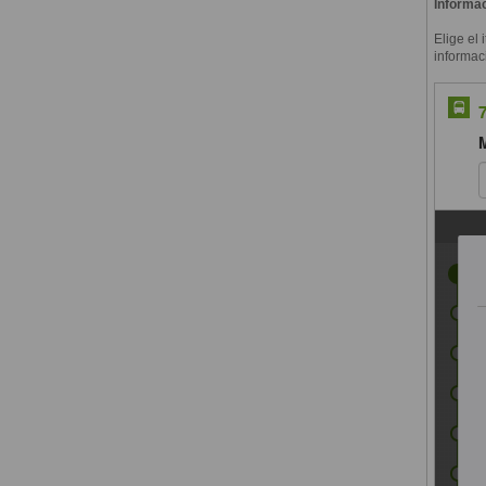
Informac
Elige el 
informac