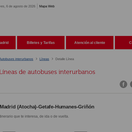
ves, 6 de agosto de 2026
Mapa Web
adrid
Billetes y Tarifas
Atención al cliente
C
Autobuses interurbanos
Líneas
Detalle Línea
Líneas de autobuses interurbanos
Madrid (Atocha)-Getafe-Humanes-Griñón
itinerario que te interesa, de ida o de vuelta.