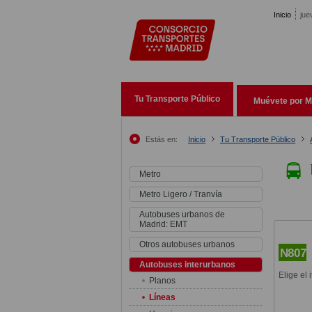
Pasar al contenido principal
Inicio
jue
Tu Transporte Público
Muévete por M
Estás en:
Inicio
Tu Transporte Público
Metro
Metro Ligero / Tranvía
Autobuses urbanos de
Madrid: EMT
Otros autobuses urbanos
N807
Autobuses interurbanos
Elige el 
Planos
Líneas