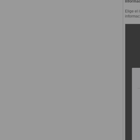
Informac
Elige el 
informac