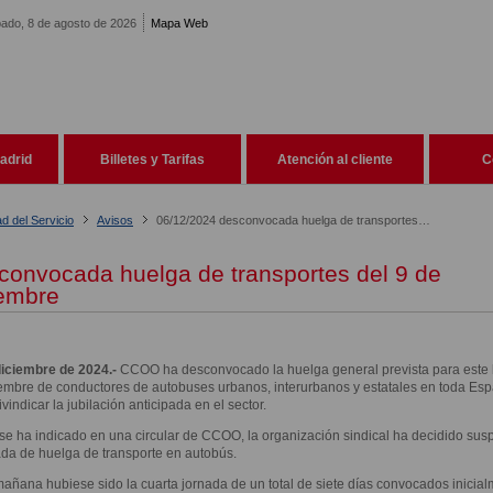
ado, 8 de agosto de 2026
Mapa Web
adrid
Billetes y Tarifas
Atención al cliente
C
ad del Servicio
Avisos
06/12/2024 desconvocada huelga de transportes del 9 de diciembre
convocada huelga de transportes del 9 de
iembre
diciembre de 2024.-
CCOO ha desconvocado la huelga general prevista para este 
embre de conductores de autobuses urbanos, interurbanos y estatales en toda Es
ivindicar la jubilación anticipada en el sector.
e ha indicado en una circular de CCOO, la organización sindical ha decidido sus
ada de huelga de transporte en autobús.
añana hubiese sido la cuarta jornada de un total de siete días convocados inicial