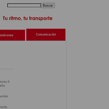
Buscar
Comunicación
onócenos
lunes 9
paña
pender
mente,