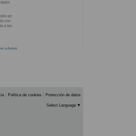
ambién
ción en
ado con
da a las
er a Avisos
cia
Política de cookies
Protección de datos
Select Language
▼