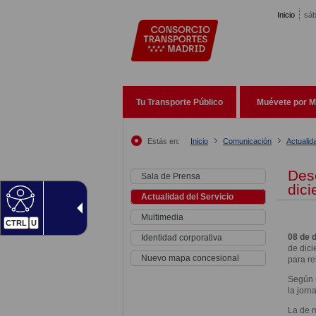
Pasar al contenido principal
Inicio
sáb
Tu Transporte Público
Muévete por M
Estás en:
Inicio
Comunicación
Actualid
Des
Sala de Prensa
dic
Actualidad del Servicio
Multimedia
CTRL
U
08 de 
Identidad corporativa
de dici
Nuevo mapa concesional
para re
Según s
la jorn
La de m