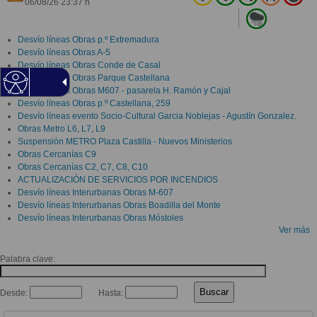
06/08/26 23:37 h
Desvío líneas Obras p.º Extremadura
Desvío líneas Obras A-5
Desvío líneas Obras Conde de Casal
Desvío líneas Obras Parque Castellana
Desvío líneas Obras M607 - pasarela H. Ramón y Cajal
Desvío líneas Obras p.º Castellana, 259
Desvío líneas evento Socio-Cultural Garcia Noblejas - Agustín Gonzalez.
Obras Metro L6, L7, L9
Suspensión METRO Plaza Castilla - Nuevos Ministerios
Obras Cercanías C9
Obras Cercanías C2, C7, C8, C10
ACTUALIZACIÓN DE SERVICIOS POR INCENDIOS
Desvío líneas Interurbanas Obras M-607
Desvío líneas Interurbanas Obras Boadilla del Monte
Desvío líneas Interurbanas Obras Móstoles
Ver más
Palabra clave:
Buscar
Desde:
Hasta: