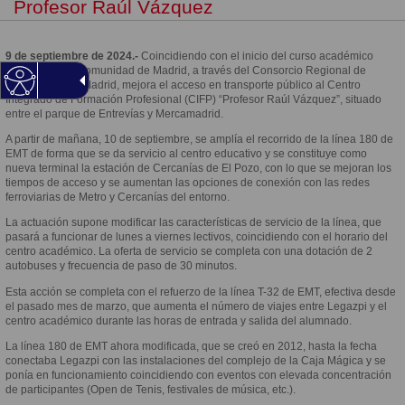
Profesor Raúl Vázquez
9 de septiembre de 2024.-
Coincidiendo con el inicio del curso académico
2024-2025, la Comunidad de Madrid, a través del Consorcio Regional de
Transportes de Madrid, mejora el acceso en transporte público al Centro
Integrado de Formación Profesional (CIFP) “Profesor Raúl Vázquez”, situado
entre el parque de Entrevías y Mercamadrid.
A partir de mañana, 10 de septiembre, se amplía el recorrido de la línea 180 de
EMT de forma que se da servicio al centro educativo y se constituye como
nueva terminal la estación de Cercanías de El Pozo, con lo que se mejoran los
tiempos de acceso y se aumentan las opciones de conexión con las redes
ferroviarias de Metro y Cercanías del entorno.
La actuación supone modificar las características de servicio de la línea, que
pasará a funcionar de lunes a viernes lectivos, coincidiendo con el horario del
centro académico. La oferta de servicio se completa con una dotación de 2
autobuses y frecuencia de paso de 30 minutos.
Esta acción se completa con el refuerzo de la línea T-32 de EMT, efectiva desde
el pasado mes de marzo, que aumenta el número de viajes entre Legazpi y el
centro académico durante las horas de entrada y salida del alumnado.
La línea 180 de EMT ahora modificada, que se creó en 2012, hasta la fecha
conectaba Legazpi con las instalaciones del complejo de la Caja Mágica y se
ponía en funcionamiento coincidiendo con eventos con elevada concentración
de participantes (Open de Tenis, festivales de música, etc.).