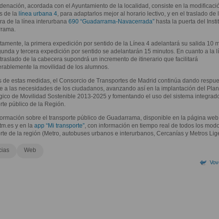
denación, acordada con el Ayuntamiento de la localidad, consiste en la modificaci
s de la
línea urbana 4
, para adaptarlos mejor al horario lectivo, y en el traslado de 
a de la línea interurbana
690 “Guadarrama-Navacerrada”
hasta la puerta del Insti
rama.
amente, la primera expedición por sentido de la Línea 4 adelantará su salida 10 m
gunda y tercera expedición por sentido se adelantarán 15 minutos. En cuanto a la l
 traslado de la cabecera supondrá un incremento de itinerario que facilitará
rablemente la movilidad de los alumnos.
s de estas medidas, el Consorcio de Transportes de Madrid continúa dando respue
te a las necesidades de los ciudadanos, avanzando así en la implantación del Plan
gico de Movilidad Sostenible 2013-2025 y fomentando el uso del sistema integrad
rte público de la Región.
ormación sobre el transporte público de Guadarrama, disponible en la página web
tm.es y en la
app “Mi transporte”
, con información en tiempo real de todos los mod
rte de la región (Metro, autobuses urbanos e interurbanos, Cercanías y Metros Lig
cias
Web
Vov