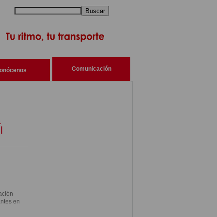
Buscar
Comunicación
onócenos
a
l
ación
antes en