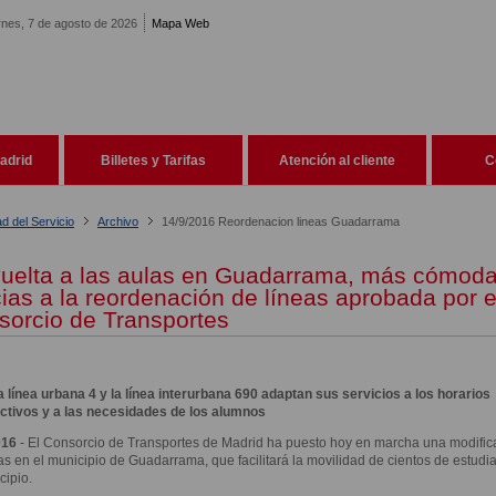
rnes, 7 de agosto de 2026
Mapa Web
adrid
Billetes y Tarifas
Atención al cliente
C
ad del Servicio
Archivo
14/9/2016 Reordenacion lineas Guadarrama
vuelta a las aulas en Guadarrama, más cómod
ias a la reordenación de líneas aprobada por e
sorcio de Transportes
a línea urbana 4 y la línea interurbana 690 adaptan sus servicios a los horarios
ectivos y a las necesidades de los alumnos
016
- El Consorcio de Transportes de Madrid ha puesto hoy en marcha una modific
as en el municipio de Guadarrama, que facilitará la movilidad de cientos de estudi
cipio.