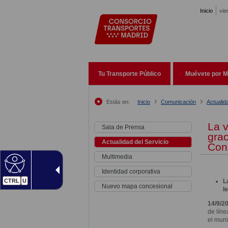
Pasar al contenido principal
Inicio
vie
Tu Transporte Público
Muévete por M
Estás en:
Inicio
Comunicación
Actualid
La 
Sala de Prensa
grac
Actualidad del Servicio
Con
Multimedia
Identidad corporativa
CTRL
U
L
Nuevo mapa concesional
l
14/9/2
de líne
el muni