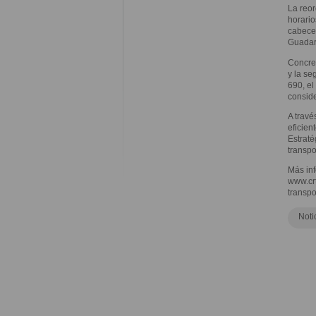
La reor
horario
cabecer
Guadar
Concret
y la se
690, el
conside
A travé
eficien
Estraté
transpo
Más inf
www.cr
transpo
Noti