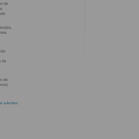
ón de
la
tuto
inutos,
ínea
sta
o de
os de
eros).
er a Archivo