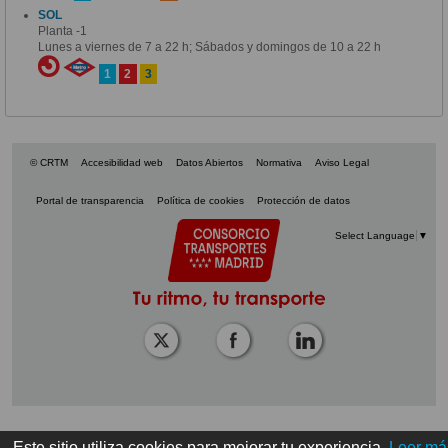
SOL
Planta -1
Lunes a viernes de 7 a 22 h; Sábados y domingos de 10 a 22 h
1
2
3
© CRTM
Accesibilidad web
Datos Abiertos
Normativa
Aviso Legal
Portal de transparencia
Política de cookies
Protección de datos
Select Language
▼
Este sitio utiliza cookies para mejorar tu experiencia.
Leer má