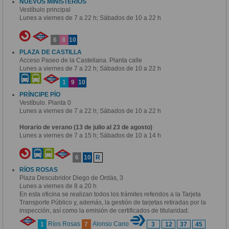
NUEVOS MINISTERIOS
Vestíbulo principal
Lunes a viernes de 7 a 22 h; Sábados de 10 a 22 h
6
8
10
PLAZA DE CASTILLA
Acceso Paseo de la Castellana. Planta calle
Lunes a viernes de 7 a 22 h; Sábados de 10 a 22 h
1
9
10
PRÍNCIPE PÍO
Vestíbulo. Planta 0
Lunes a viernes de 7 a 22 h; Sábados de 10 a 22 h
Horario de verano (13 de julio al 23 de agosto)
Lunes a viernes de 7 a 15 h; Sábados de 10 a 14 h
6
10
R
RÍOS ROSAS
Plaza Descubridor Diego de Ordás, 3
Lunes a viernes de 8 a 20 h
En esta oficina se realizan todos los trámites referidos a la Tarjeta
Transporte Público y, además, la gestión de tarjetas retiradas por la
inspección, así como la emisión de certificados de titularidad.
Ríos Rosas
Alonso Cano
1
7
3
12
37
45