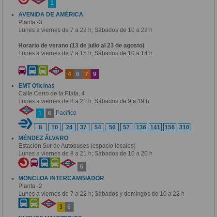
1
AVENIDA DE AMÉRICA
Planta -3
Lunes a viernes de 7 a 22 h; Sábados de 10 a 22 h
Horario de verano (13 de julio al 23 de agosto)
Lunes a viernes de 7 a 15 h; Sábados de 10 a 14 h
4
6
7
9
EMT Oficinas
Calle Cerro de la Plata, 4
Lunes a viernes de 8 a 21 h; Sábados de 9 a 19 h
Pacífico
1
6
8
10
24
37
54
56
57
136
141
156
310
MÉNDEZ ÁLVARO
Estación Sur de Autobuses (espacio locales)
Lunes a viernes de 8 a 21 h; Sábados de 10 a 20 h
6
MONCLOA INTERCAMBIADOR
Planta -2
Lunes a viernes de 7 a 22 h; Sábados y domingos de 10 a 22 h
3
6