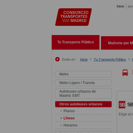
Pasar al contenido principal
Inicio
jue
Tu Transporte Público
Muévete por M
Estás en:
Inicio
Tu Transporte Público
Metro
Metro Ligero / Tranvía
Autobuses urbanos de
Madrid: EMT
5B
5B
Otros autobuses urbanos
Planos
Elige el 
Líneas
Horarios