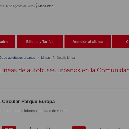
ves, 6 de agosto de 2026
Mapa Web
adrid
Billetes y Tarifas
Atención al cliente
C
Otros autobuses urbanos
Líneas
Detalle Línea
Líneas de autobuses urbanos en la Comunida
 Circular Parque Europa
itinerario que te interesa, de ida o de vuelta.