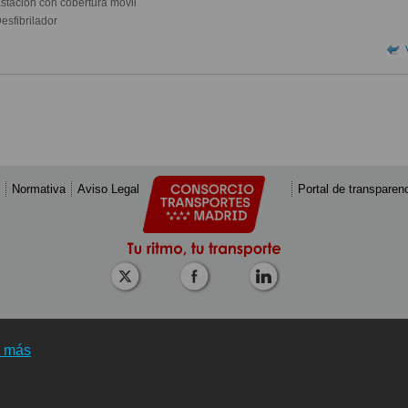
stación con cobertura móvil
esfibrilador
Normativa
Aviso Legal
Portal de transparen
r más