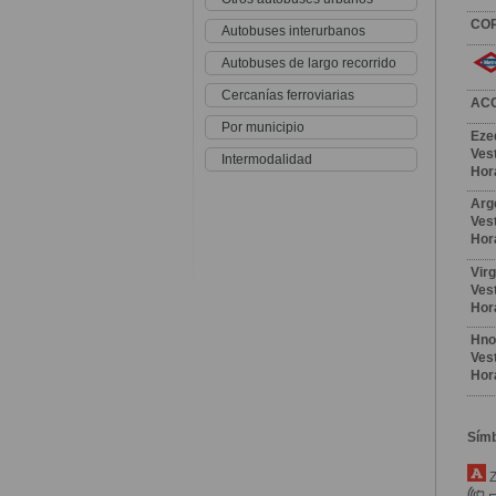
CO
Autobuses interurbanos
Autobuses de largo recorrido
Cercanías ferroviarias
AC
Por municipio
Eze
Vest
Intermodalidad
Hor
Arg
Vest
Hor
Vir
Vest
Hor
Hno
Vest
Hor
Sím
Z