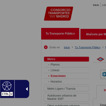
Pasar al contenido principal
Inicio
sáb
Tu Transporte Público
Muévete por M
Estás en:
Inicio
Tu Transporte Público
Metro
Planos
Líneas
Estaciones
Horarios
Metro Ligero / Tranvía
I
CTRL
U
Autobuses urbanos de
Madrid: EMT
Zon
Otros autobuses urbanos