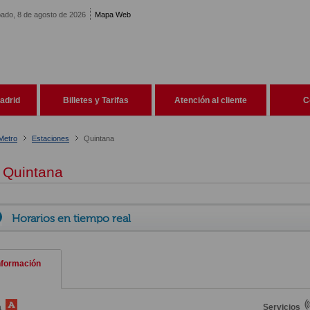
ado, 8 de agosto de 2026
Mapa Web
adrid
Billetes y Tarifas
Atención al cliente
C
Metro
Estaciones
Quintana
Quintana
Horarios en tiempo real
nformación
a
Servicios