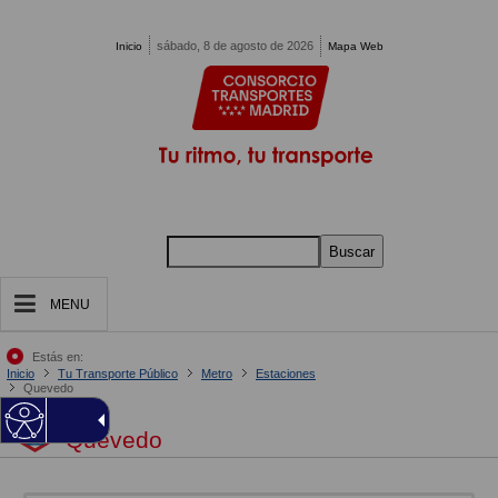
Pasar al contenido principal
sábado, 8 de agosto de 2026
Inicio
Mapa Web
Buscar
MENU
Estás en:
Inicio
Tu Transporte Público
Metro
Estaciones
Quevedo
Quevedo