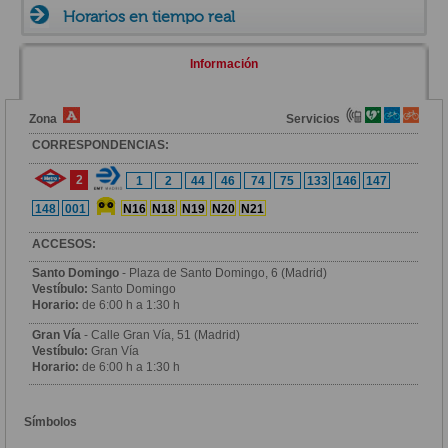
Horarios en tiempo real
Información
Zona
Servicios
CORRESPONDENCIAS:
2
1
2
44
46
74
75
133
146
147
148
001
N16
N18
N19
N20
N21
ACCESOS:
Santo Domingo
- Plaza de Santo Domingo, 6 (Madrid)
Vestíbulo:
Santo Domingo
Horario:
de 6:00 h a 1:30 h
Gran Vía
- Calle Gran Vía, 51 (Madrid)
Vestíbulo:
Gran Vía
Horario:
de 6:00 h a 1:30 h
Símbolos