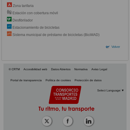
Zona tarifaria
Estación con cobertura móvil
Desfibrilador
Estacionamiento de bicicletas
Sistema municipal de préstamo de bicicletas (BiciMAD)
Volver
© CRTM
Accesibilidad web
Datos Abiertos
Normativa
Aviso Legal
Portal de transparencia
Política de cookies
Protección de datos
Select Language
▼