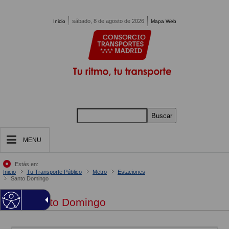
Pasar al contenido principal
sábado, 8 de agosto de 2026
Inicio
Mapa Web
Buscar
MENU
Estás en:
Inicio
Tu Transporte Público
Metro
Estaciones
Santo Domingo
Santo Domingo