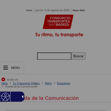
Pasar al contenido principal
jueves, 6 de agosto de 2026
Inicio
Mapa Web
Buscar
MENU
Estás en:
Inicio
Tu Transporte Público
Metro
Estaciones
Ronda de la Comunicación
Ronda de la Comunicación