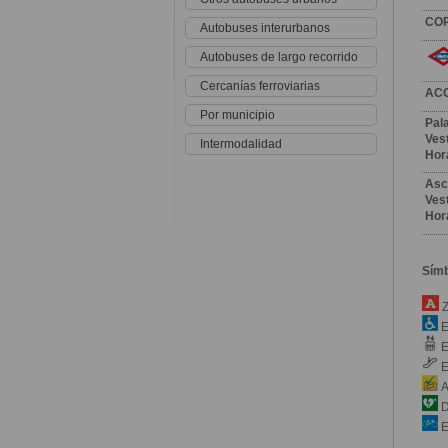
CO
Autobuses interurbanos
Autobuses de largo recorrido
Cercanías ferroviarias
AC
Por municipio
Pal
Vest
Intermodalidad
Hor
Asc
Vest
Hor
Sím
Z
E
E
E
A
D
E