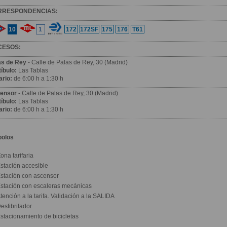
RRESPONDENCIAS:
10
1
172
172SF
175
176
T61
CESOS:
as de Rey
- Calle de Palas de Rey, 30 (Madrid)
íbulo:
Las Tablas
ario:
de 6:00 h a 1:30 h
ensor
- Calle de Palas de Rey, 30 (Madrid)
íbulo:
Las Tablas
ario:
de 6:00 h a 1:30 h
bolos
ona tarifaria
stación accesible
stación con ascensor
stación con escaleras mecánicas
tención a la tarifa. Validación a la SALIDA
esfibrilador
stacionamiento de bicicletas