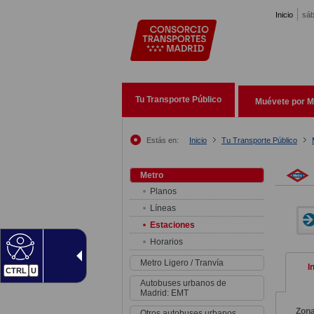
Pasar al contenido principal
Inicio
sáb
Tu Transporte Público
Muévete por M
Estás en:
Inicio
Tu Transporte Público
Metro
Planos
Líneas
Estaciones
Horarios
Metro Ligero / Tranvía
I
CTRL
U
Autobuses urbanos de
Madrid: EMT
Zon
Otros autobuses urbanos