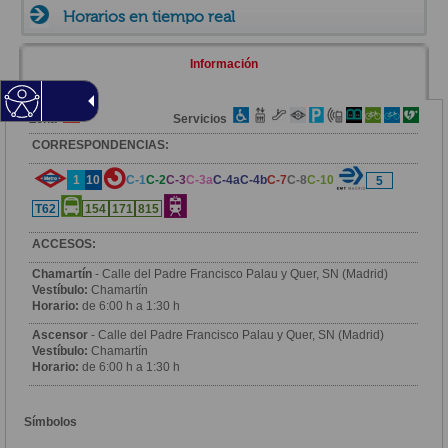
Horarios en tiempo real
Información
Zona
Servicios
CORRESPONDENCIAS:
1
10
C-1
C-2
C-3
C-3a
C-4a
C-4b
C-7
C-8
C-10
5
T62
154
171
815
ACCESOS:
Chamartín
- Calle del Padre Francisco Palau y Quer, SN (Madrid)
Vestíbulo:
Chamartín
Horario:
de 6:00 h a 1:30 h
Ascensor
- Calle del Padre Francisco Palau y Quer, SN (Madrid)
Vestíbulo:
Chamartín
Horario:
de 6:00 h a 1:30 h
Símbolos