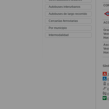
CO
Autobuses interurbanos
Autobuses de largo recorrido
Cercanías ferroviarias
AC
Por municipio
Gra
Vest
Intermodalidad
Hor
Asc
Vest
Hor
Sím
Z
E
E
E
E
D