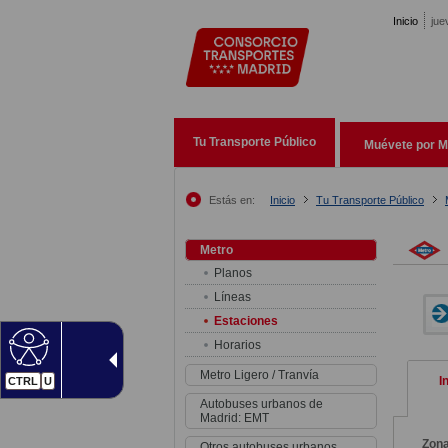
Pasar al contenido principal
Inicio
jue
Tu Transporte Público
Muévete por M
Estás en:
Inicio
Tu Transporte Público
Metro
Planos
Líneas
Estaciones
Horarios
Metro Ligero / Tranvía
I
CTRL
U
Autobuses urbanos de
Madrid: EMT
Zon
Otros autobuses urbanos