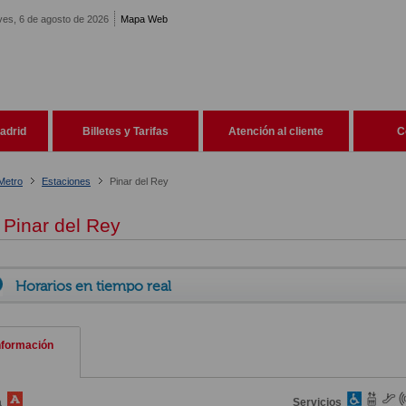
ves, 6 de agosto de 2026
Mapa Web
adrid
Billetes y Tarifas
Atención al cliente
C
Metro
Estaciones
Pinar del Rey
Pinar del Rey
Horarios en tiempo real
nformación
a
Servicios