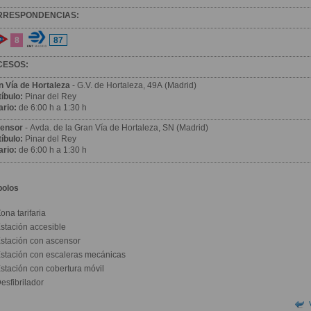
RRESPONDENCIAS:
8
87
CESOS:
n Vía de Hortaleza
- G.V. de Hortaleza, 49A (Madrid)
íbulo:
Pinar del Rey
ario:
de 6:00 h a 1:30 h
ensor
- Avda. de la Gran Vía de Hortaleza, SN (Madrid)
íbulo:
Pinar del Rey
ario:
de 6:00 h a 1:30 h
bolos
ona tarifaria
stación accesible
stación con ascensor
stación con escaleras mecánicas
stación con cobertura móvil
esfibrilador