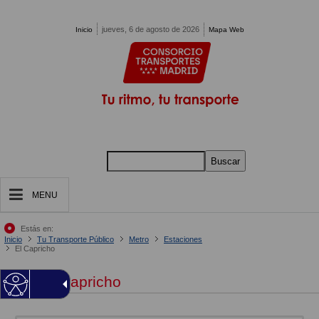
Pasar al contenido principal
jueves, 6 de agosto de 2026
Inicio
Mapa Web
Buscar
MENU
Estás en:
Inicio
Tu Transporte Público
Metro
Estaciones
El Capricho
El Capricho