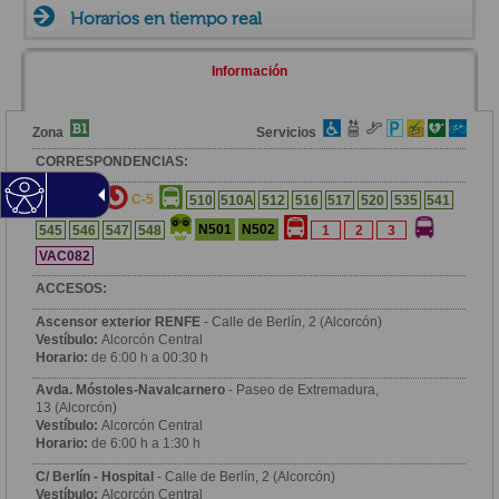
Horarios en tiempo real
Información
Zona
Servicios
CORRESPONDENCIAS:
12
C-5
510
510A
512
516
517
520
535
541
N501
N502
545
546
547
548
1
2
3
VAC082
ACCESOS:
Ascensor exterior RENFE
- Calle de Berlín, 2 (Alcorcón)
Vestíbulo:
Alcorcón Central
Horario:
de 6:00 h a 00:30 h
Avda. Móstoles-Navalcarnero
- Paseo de Extremadura,
13 (Alcorcón)
Vestíbulo:
Alcorcón Central
Horario:
de 6:00 h a 1:30 h
C/ Berlín - Hospital
- Calle de Berlín, 2 (Alcorcón)
Vestíbulo:
Alcorcón Central