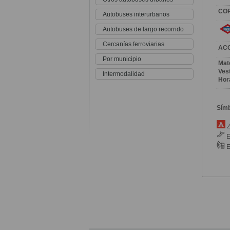
CO
Autobuses interurbanos
Autobuses de largo recorrido
Cercanías ferroviarias
AC
Por municipio
Mat
Vest
Intermodalidad
Hor
Sím
Z
E
E