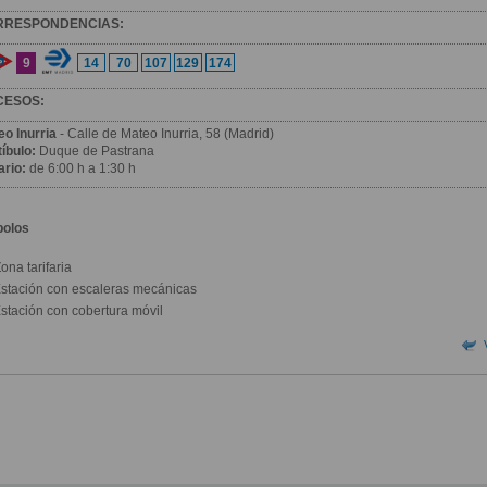
RRESPONDENCIAS:
9
14
70
107
129
174
CESOS:
eo Inurria
- Calle de Mateo Inurria, 58 (Madrid)
íbulo:
Duque de Pastrana
ario:
de 6:00 h a 1:30 h
bolos
ona tarifaria
stación con escaleras mecánicas
stación con cobertura móvil