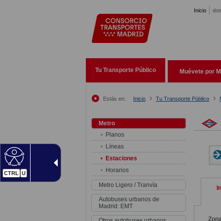
Pasar al contenido principal
Inicio
dom
Tu Transporte Público
Muévete por M
Estás en:
Inicio
Tu Transporte Público
Metro
Planos
Líneas
Estaciones
Horarios
CTRL
U
Metro Ligero / Tranvía
I
Autobuses urbanos de
Madrid: EMT
Zon
Otros autobuses urbanos