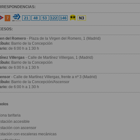
RRESPONDENCIAS:
7
21
48
53
122
146
N3
CESOS:
gen del Romero
- Plaza de la Virgen del Romero, 1 (Madrid)
íbulo:
Barrio de la Concepción
ario:
de 6:00 h a 1:30 h
tínez Villergas
- Calle de Martínez Villergas, 1 (Madrid)
íbulo:
Barrio de la Concepción
ario:
de 6:00 h a 1:30 h
ensor
- Calle de Martínez Villergas, frente a nº 3 (Madrid)
íbulo:
Barrio de la Concepción/Ascensor
ario:
de 6:00 h a 1:30 h
bolos
ona tarifaria
stación accesible
stación con ascensor
stación con escaleras mecánicas