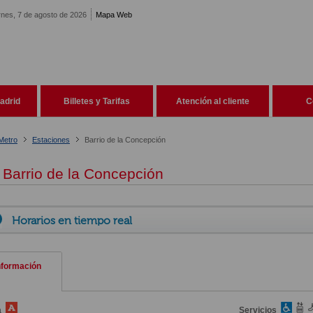
rnes, 7 de agosto de 2026
Mapa Web
adrid
Billetes y Tarifas
Atención al cliente
C
Metro
Estaciones
Barrio de la Concepción
Barrio de la Concepción
Horarios en tiempo real
nformación
a
Servicios