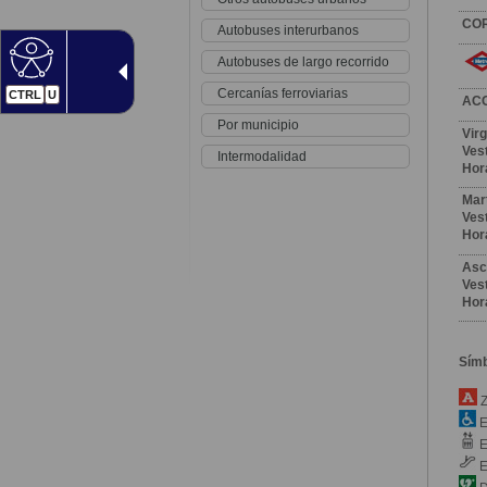
CO
Autobuses interurbanos
Autobuses de largo recorrido
Cercanías ferroviarias
CTRL
U
AC
Por municipio
Vir
Vest
Intermodalidad
Hor
Mar
Vest
Hor
Asc
Vest
Hor
Sím
Z
E
E
E