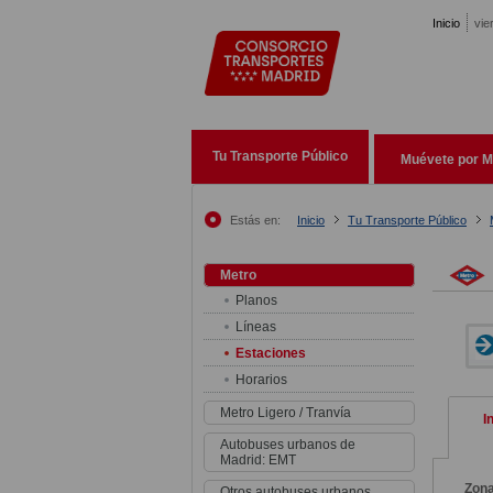
Pasar al contenido principal
Inicio
vie
Tu Transporte Público
Muévete por M
Estás en:
Inicio
Tu Transporte Público
Metro
Planos
Líneas
Estaciones
Horarios
Metro Ligero / Tranvía
I
Autobuses urbanos de
Madrid: EMT
Zon
Otros autobuses urbanos