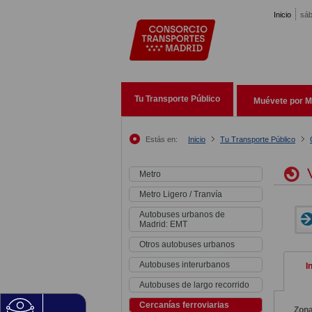
Pasar al contenido principal
Inicio
sáb
Tu Transporte Público
Muévete por M
Estás en:
Inicio
Tu Transporte Público
V
Metro
Metro Ligero / Tranvía
Autobuses urbanos de
Madrid: EMT
Otros autobuses urbanos
Autobuses interurbanos
I
Autobuses de largo recorrido
Cercanías ferroviarias
Zon