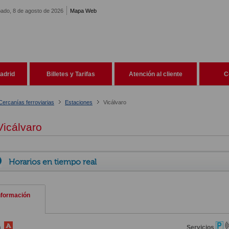
ado, 8 de agosto de 2026
Mapa Web
adrid
Billetes y Tarifas
Atención al cliente
C
Cercanías ferroviarias
Estaciones
Vicálvaro
icálvaro
Horarios en tiempo real
nformación
a
Servicios