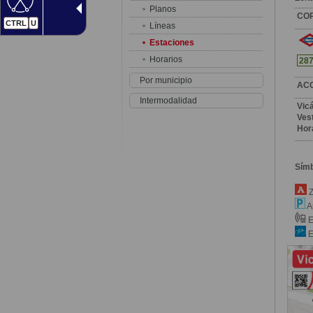
Planos
CO
CTRL
U
Líneas
Estaciones
Horarios
28
Por municipio
AC
Intermodalidad
Vic
Vest
Hor
Sím
Z
A
E
E