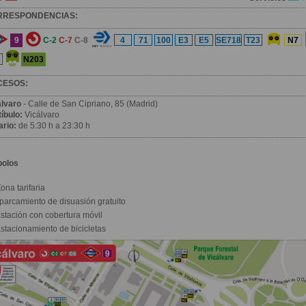
RRESPONDENCIAS:
9
C-2
C-7
C-8
4
71
100
E3
E5
SE718
T23
N7
N203
7
CESOS:
álvaro
- Calle de San Cipriano, 85 (Madrid)
íbulo:
Vicálvaro
ario:
de 5:30 h a 23:30 h
bolos
ona tarifaria
parcamiento de disuasión gratuito
stación con cobertura móvil
stacionamiento de bicicletas