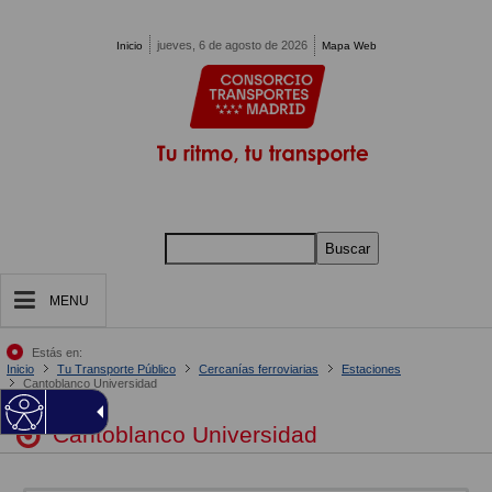
Pasar al contenido principal
jueves, 6 de agosto de 2026
Inicio
Mapa Web
Buscar
MENU
Estás en:
Inicio
Tu Transporte Público
Cercanías ferroviarias
Estaciones
Cantoblanco Universidad
Cantoblanco Universidad