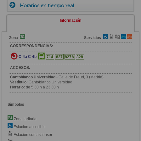
Horarios en tiempo real
Información
Zona
Servicios
CORRESPONDENCIAS:
C-4a
C-4b
714
827
827A
828
ACCESOS:
Cantoblanco Universidad
- Calle de Freud, 3 (Madrid)
Vestíbulo:
Cantoblanco Universidad
Horario:
de 5:30 h a 23:30 h
Símbolos
Zona tarifaria
Estación accesible
Estación con ascensor