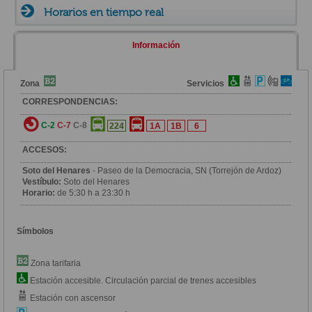
Horarios en tiempo real
Información
Zona
Servicios
CORRESPONDENCIAS:
C-2
C-7
C-8
224
1A
1B
6
ACCESOS:
Soto del Henares
- Paseo de la Democracia, SN (Torrejón de Ardoz)
Vestíbulo:
Soto del Henares
Horario:
de 5:30 h a 23:30 h
Símbolos
Zona tarifaria
Estación accesible. Circulación parcial de trenes accesibles
Estación con ascensor