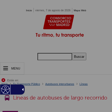
Pasar al contenido principal
viernes, 7 de agosto de 2026
Inicio
Mapa Web
Buscar
MENU
Estás en:
Inicio
Tu Transporte Público
Autobuses interurbanos
Líneas
Detalle Línea
Líneas de autobuses de largo recorrido