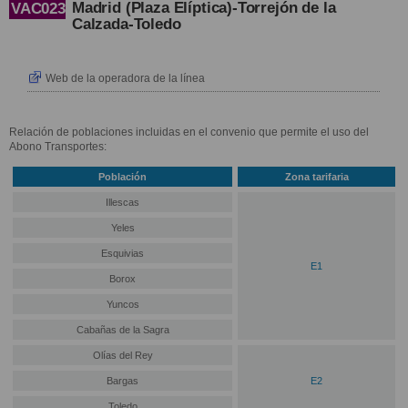
Madrid (Plaza Elíptica)-Torrejón de la
VAC023
Calzada-Toledo
Web de la operadora de la línea
Relación de poblaciones incluidas en el convenio que permite el uso del
Abono Transportes:
Población
Zona tarifaria
Illescas
Yeles
Esquivias
E1
Borox
Yuncos
Cabañas de la Sagra
Olías del Rey
Bargas
E2
Toledo