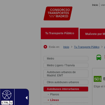
Pasar al contenido principal
Inicio
vie
Tu Transporte Público
Muévete por M
Estás en:
Inicio
Tu Transporte Público
Metro
Metro Ligero / Tranvía
Autobuses urbanos de
Madrid: EMT
SD1
Otros autobuses urbanos
Elige el 
Autobuses interurbanos
Planos
Líneas
CTRL
U