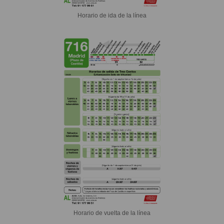
Horario de ida de la línea
Horario de vuelta de la línea