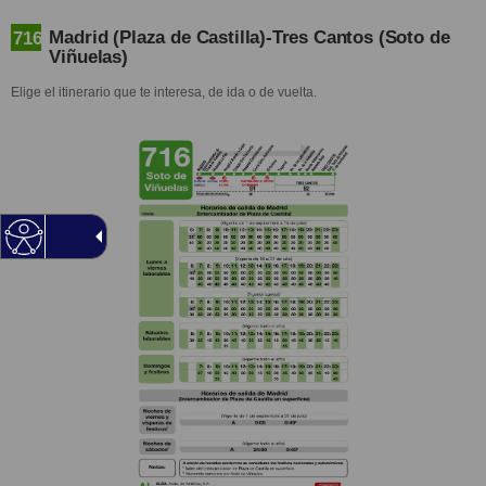
Madrid (Plaza de Castilla)-Tres Cantos (Soto de
716
Viñuelas)
Elige el itinerario que te interesa, de ida o de vuelta.